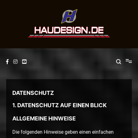
Springe
zum
Inhalt
Scheiben Tönen lassen vom mehrfachen
Europameister? – HAU DESIGN
DATENSCHUTZ
1. DATENSCHUTZ AUF EINEN BLICK
ALLGEMEINE HINWEISE
Die folgenden Hinweise geben einen einfachen