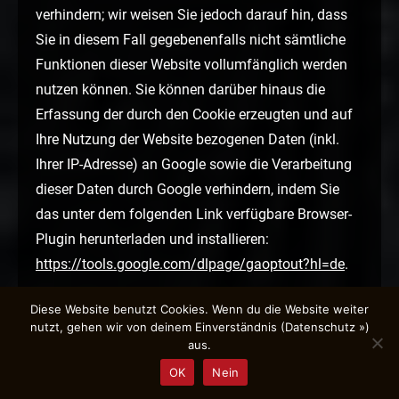
verhindern; wir weisen Sie jedoch darauf hin, dass
Sie in diesem Fall gegebenenfalls nicht sämtliche
Funktionen dieser Website vollumfänglich werden
nutzen können. Sie können darüber hinaus die
Erfassung der durch den Cookie erzeugten und auf
Ihre Nutzung der Website bezogenen Daten (inkl.
Ihrer IP-Adresse) an Google sowie die Verarbeitung
dieser Daten durch Google verhindern, indem Sie
das unter dem folgenden Link verfügbare Browser-
Plugin herunterladen und installieren:
https://tools.google.com/dlpage/gaoptout?hl=de
.
WIDERSPRUCH GEGEN
Diese Website benutzt Cookies. Wenn du die Website weiter
DATENERFASSUNG
nutzt, gehen wir von deinem Einverständnis (
Datenschutz »
)
aus.
Sie können die Erfassung Ihrer Daten durch Google
OK
Nein
Analytics verhindern, indem Sie auf folgenden Link